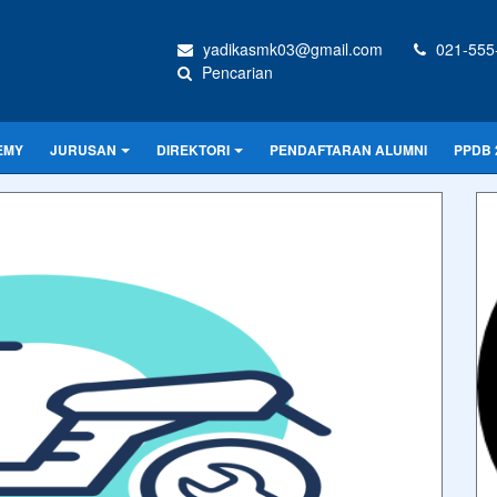
yadikasmk03@gmail.com
021-555
Pencarian
EMY
JURUSAN
DIREKTORI
PENDAFTARAN ALUMNI
PPDB 