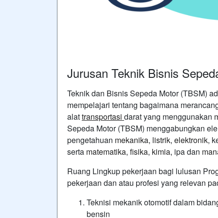
Jurusan Teknik Bisnis Sepe
Teknik dan Bisnis Sepeda Motor (TBSM) ada
mempelajari tentang bagaimana merancan
alat
transportasi
darat yang menggunakan
Sepeda Motor (TBSM) menggabungkan el
pengetahuan
mekanika
,
listrik
,
elektronik
, 
serta
matematika
,
fisika
,
kimia
, ipa dan
man
Ruang Lingkup pekerjaan bagi lulusan Pro
pekerjaan dan atau profesi yang relevan pa
Teknisi mekanik otomotif dalam bida
bensin