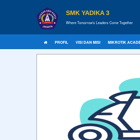
SMK YADIKA 3
Where Tomorrow's Leaders Come Together
PROFIL
VISI DAN MISI
MIKROTIK ACAD