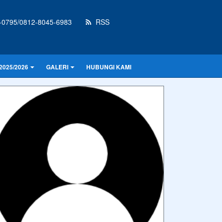
-0795/0812-8045-6983
RSS
2025/2026
GALERI
HUBUNGI KAMI