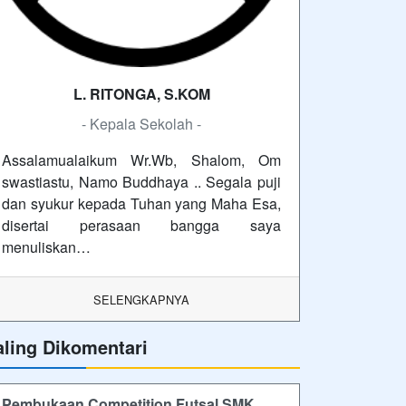
L. RITONGA, S.KOM
- Kepala Sekolah -
Assalamualaikum Wr.Wb, Shalom, Om
swastiastu, Namo Buddhaya .. Segala puji
dan syukur kepada Tuhan yang Maha Esa,
disertai perasaan bangga saya
menuliskan…
SELENGKAPNYA
aling Dikomentari
Pembukaan Competition Futsal SMK