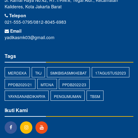
Jl. Kamal Raya No.42, RT.1/RW.6, Tegal Alur., Kecamatan
Kalideres, Kota Jakarta Barat
Telepon
021-555-0795/0812-8045-6983
Email
yadikasmk03@gmail.com
Tags
MERDEKA
TKJ
SMKBISASMKHEBAT
17AGUSTUS2023
PPDB2020/21
MTCNA
PPDB2022/23
YAYASANABDIKARYA
PENGUMUMAN
TBSM
Ikuti Kami