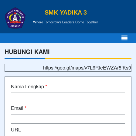
SMK YADIKA 3
Where Tomorrow's Leaders Come Together
HUBUNGI KAMI
https://goo.gl/maps/v7L6RfeEWZAr5fKs9
Nama Lengkap
*
Email
*
URL