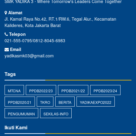
SMK YADIKA 3 ⋅ Where Tomorrow's Leaders Come Together
Alamat
Jl. Kamal Raya No.42, RT.1/RW.6, Tegal Alur., Kecamatan
Kalideres, Kota Jakarta Barat
Telepon
021-555-0795/0812-8045-6983
Email
yadikasmk03@gmail.com
Tags
MTCNA
PPDB2022/23
PPDB2021/22
PPDB2023/24
PPDB2020/21
TKRO
BERITA
YADIKAEXPO2022
PENGUMUMAN
SEKILAS-INFO
Ikuti Kami