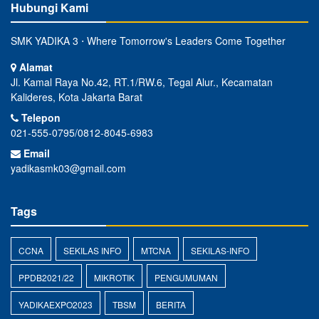
Hubungi Kami
SMK YADIKA 3 ⋅ Where Tomorrow's Leaders Come Together
Alamat
Jl. Kamal Raya No.42, RT.1/RW.6, Tegal Alur., Kecamatan
Kalideres, Kota Jakarta Barat
Telepon
021-555-0795/0812-8045-6983
Email
yadikasmk03@gmail.com
Tags
CCNA
SEKILAS INFO
MTCNA
SEKILAS-INFO
PPDB2021/22
MIKROTIK
PENGUMUMAN
YADIKAEXPO2023
TBSM
BERITA