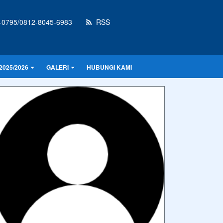
-0795/0812-8045-6983
RSS
2025/2026
GALERI
HUBUNGI KAMI