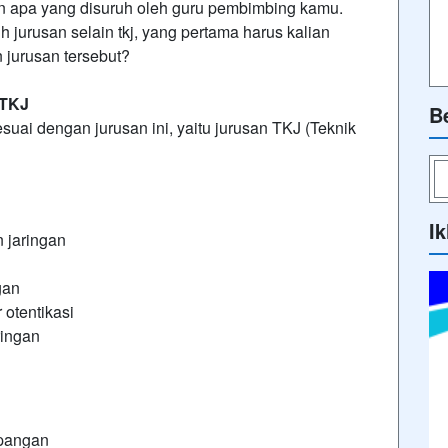
kan apa yang disuruh oleh guru pembimbing kamu.
 jurusan selain tkj, yang pertama harus kalian
 jurusan tersebut?
 TKJ
B
suai dengan jurusan ini, yaitu jurusan TKJ (Teknik
Ik
 jaringan
gan
 otentikasi
ringan
apangan