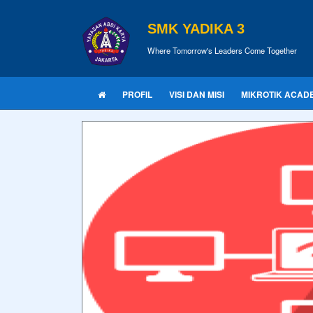
SMK YADIKA 3
Where Tomorrow's Leaders Come Together
PROFIL
VISI DAN MISI
MIKROTIK ACAD