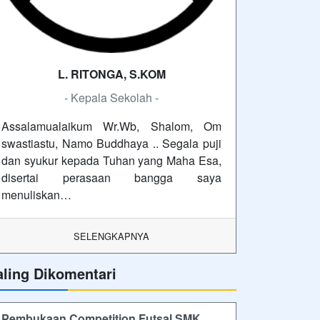
L. RITONGA, S.KOM
- Kepala Sekolah -
Assalamualaikum Wr.Wb, Shalom, Om
swastiastu, Namo Buddhaya .. Segala puji
dan syukur kepada Tuhan yang Maha Esa,
disertai perasaan bangga saya
menuliskan…
SELENGKAPNYA
aling Dikomentari
Pembukaan Competition Futsal SMK