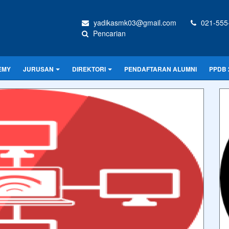
yadikasmk03@gmail.com
021-555
Pencarian
EMY
JURUSAN
DIREKTORI
PENDAFTARAN ALUMNI
PPDB 