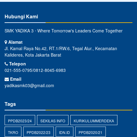
Hubungi Kami
SMK YADIKA 3 ⋅ Where Tomorrow's Leaders Come Together
Alamat
Jl. Kamal Raya No.42, RT.1/RW.6, Tegal Alur., Kecamatan
Kalideres, Kota Jakarta Barat
Telepon
021-555-0795/0812-8045-6983
Email
yadikasmk03@gmail.com
Tags
PPDB2023/24
SEKILAS INFO
KURIKULUMMERDEKA
TKRO
PPDB2022/23
IDN.ID
PPDB2020/21