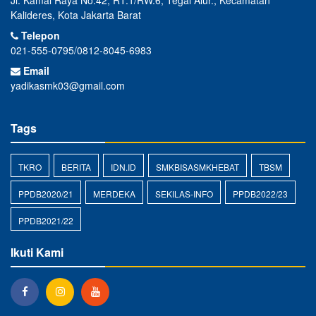
Jl. Kamal Raya No.42, RT.1/RW.6, Tegal Alur., Kecamatan
Kalideres, Kota Jakarta Barat
Telepon
021-555-0795/0812-8045-6983
Email
yadikasmk03@gmail.com
Tags
TKRO
BERITA
IDN.ID
SMKBISASMKHEBAT
TBSM
PPDB2020/21
MERDEKA
SEKILAS-INFO
PPDB2022/23
PPDB2021/22
Ikuti Kami