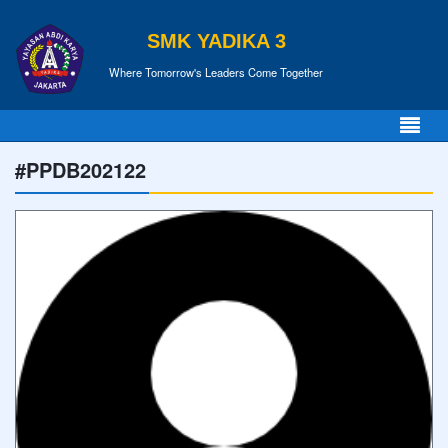
SMK YADIKA 3
Where Tomorrow's Leaders Come Together
#PPDB202122