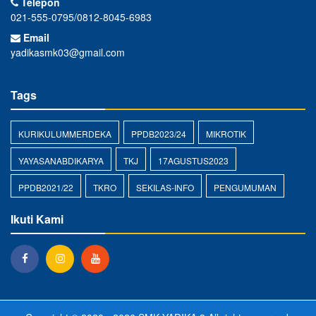
Telepon
021-555-0795/0812-8045-6983
Email
yadikasmk03@gmail.com
Tags
KURIKULUMMERDEKA
PPDB2023/24
MIKROTIK
YAYASANABDIKARYA
TKJ
17AGUSTUS2023
PPDB2021/22
TKRO
SEKILAS-INFO
PENGUMUMAN
Ikuti Kami