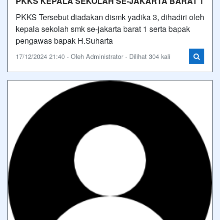
PKKS KEPALA SEKOLAH SE-JAKARTA BARAT 1
PKKS Tersebut diadakan dismk yadika 3, dihadiri oleh
kepala sekolah smk se-jakarta barat 1 serta bapak
pengawas bapak H.Suharta
17/12/2024 21:40 - Oleh Administrator - Dilihat 304 kali